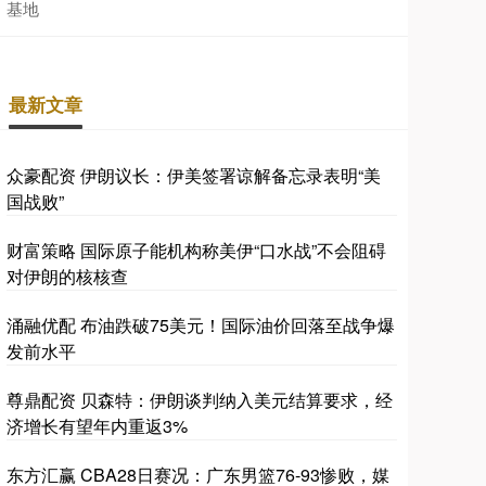
基地
最新文章
众豪配资 伊朗议长：伊美签署谅解备忘录表明“美
国战败”
财富策略 国际原子能机构称美伊“口水战”不会阻碍
对伊朗的核核查
涌融优配 布油跌破75美元！国际油价回落至战争爆
发前水平
尊鼎配资 贝森特：伊朗谈判纳入美元结算要求，经
济增长有望年内重返3%
东方汇赢 CBA28日赛况：广东男篮76-93惨败，媒