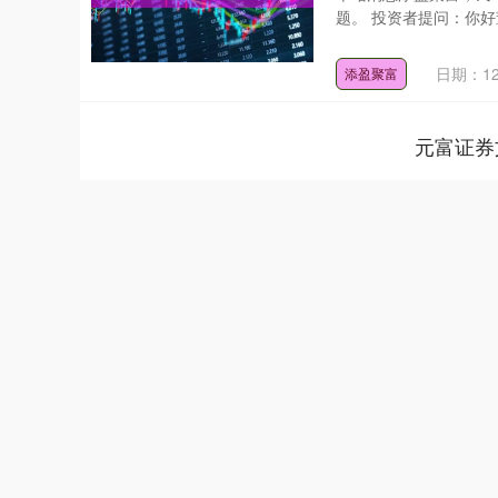
题。 投资者提问：你好
日期：12
添盈聚富
元富证券
深证成指
14311.01
.68
1.02%
200.89
1