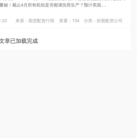
董秘！截止4月所有机组是否都满负荷生产？预计美国....
-22
来源：期货配资行情
查看：
154
分类：
炒股配资公司
文章已加载完成
沪深300
4694.44
.42%
43.13
0.93%