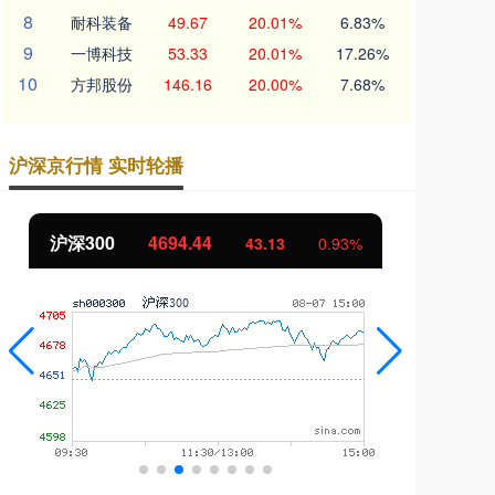
8
耐科装备
49.67
20.01%
6.83%
9
一博科技
53.33
20.01%
17.26%
10
方邦股份
146.16
20.00%
7.68%
沪深京行情 实时轮播
北证50
1134.24
创
11.37
1.01%