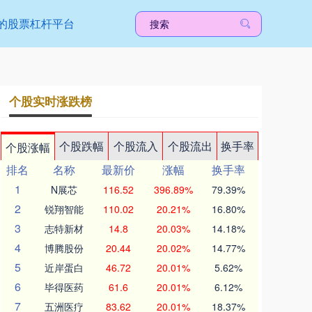
的股票杠杆平台
个股实时涨跌榜
个股跌幅
个股流入
个股流出
换手率
个股涨幅
排名
名称
最新价
涨幅
换手率
1
N展芯
116.52
396.89%
79.39%
2
锐翔智能
110.02
20.21%
16.80%
3
志特新材
14.8
20.03%
14.18%
4
博腾股份
20.44
20.02%
14.77%
5
近岸蛋白
46.72
20.01%
5.62%
6
毕得医药
61.6
20.01%
6.12%
7
五洲医疗
83.62
20.01%
18.37%