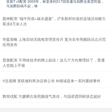
亚新T+0配资 2003年，林某来到317宿舍邀马加爵去食堂吃饭，
马加爵卧病不起，林
股神配资 “端午民俗+碳水盛宴”，沪东新村街道的这场活动吸引
客流4万余人次
华盈策略 上海启动无线电管理宣传月 复兴岛专用频段试点示范
应用发布
普惠配资 不用啥技术的网上副业！这几个方向整理好了，普通
人也能上手做
V交易网 美联储利率决议将公布 AI领域迎来一系列重磅事件
辉煌优配 方媛晒古装照颜值气质佳，与温碧霞同框状态超好