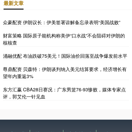
最新文章
众豪配资 伊朗议长：伊美签署谅解备忘录表明“美国战败”
财富策略 国际原子能机构称美伊“口水战”不会阻碍对伊朗的
核核查
涌融优配 布油跌破75美元！国际油价回落至战争爆发前水平
尊鼎配资 贝森特：伊朗谈判纳入美元结算要求，经济增长有
望年内重返3%
东方汇赢 CBA28日赛况：广东男篮76-93惨败，媒体专家点
评，郭艾伦一针见血