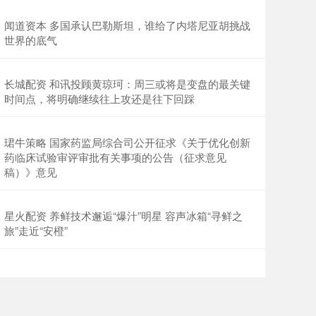
闻道资本 多国承认巴勒斯坦，谁给了内塔尼亚胡挑战
世界的底气
长城配资 和讯投顾黄琼珂：周三或将是变盘的最关键
时间点，将明确继续往上攻还是往下回踩
珺牛策略 国家药监局综合司公开征求《关于优化创新
药临床试验审评审批有关事项的公告（征求意见
稿）》意见
星火配资 养鲜技术邂逅“爆汁”明星 容声冰箱“寻鲜之
旅”走近“安橙”