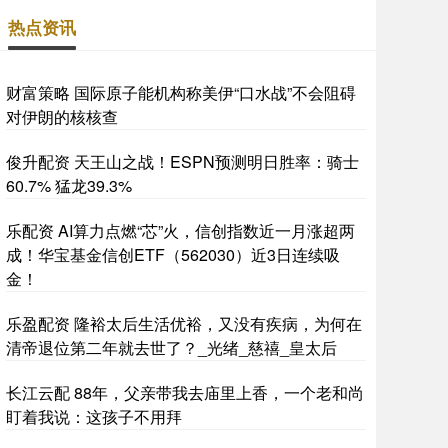
热点资讯
财富策略 国际原子能机构称美伊“口水战”不会阻碍
对伊朗的核核查
俊升配资 天王山之战！ESPN预测明日胜率：骑士
60.7% 猛龙39.3%
乐配资 AI算力点燃“芯”火，信创指数近一月涨超两
成！华宝基金信创ETF（562030）近3日连续吸
金！
乐盈配资 隆裕太后生活优裕，又没有疾病，为何在
清帝退位第二年就去世了？_光绪_慈禧_皇太后
长江云配 88年，父亲带我去庙里上香，一个老和尚
盯着我说：这孩子不用拜