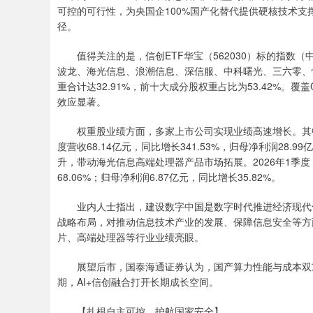
可控的可行性，为央国企100%国产化替代提供硬核技术支
径。
值得关注的是，信创ETF华宝（562030）标的指数
波龙、海光信息、浪潮信息、深信服、中科曙光、三六零、恒
重合计达32.91%，前十大成分股权重占比为53.42%。
效应显著。
权重股业绩方面，多家上市公司实现业绩高速增长。其中，
度营收68.14亿元，同比增长341.53%，归母净利润2
升，带动海光信息高端处理器产品市场拓展。2026年1季度
68.06%；归母净利润6.87亿元，同比增长35.82%。
业内人士指出，建设数字中国是数字时代推进经济现代化
战略布局，对推动信息技术产业的发展、保障信息安全等方
片、高端处理器等行业业绩亮眼。
展望后市，国泰海通证券认为，国产算力性能与成本双重
期，AI+信创融合打开长期成长空间。
【扎根自主可控，护航国家安全】