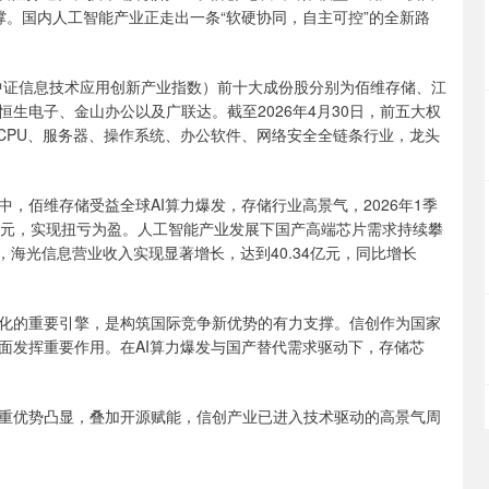
撑。国内人工智能产业正走出一条“软硬协同，自主可控”的全新路
（中证信息技术应用创新产业指数）前十大成份股分别为佰维存储、江
生电子、金山办公以及广联达。截至2026年4月30日，前五大权
覆盖CPU、服务器、操作系统、办公软件、网络安全全链条行业，龙头
佰维存储受益全球AI算力爆发，存储行业高景气，2026年1季
8.99亿元，实现扭亏为盈。人工智能产业发展下国产高端芯片需求持续攀
，海光信息营业收入实现显著增长，达到40.34亿元，同比增长
的重要引擎，是构筑国际竞争新优势的有力支撑。信创作为国家
面发挥重要作用。在AI算力爆发与国产替代需求驱动下，存储芯
优势凸显，叠加开源赋能，信创产业已进入技术驱动的高景气周