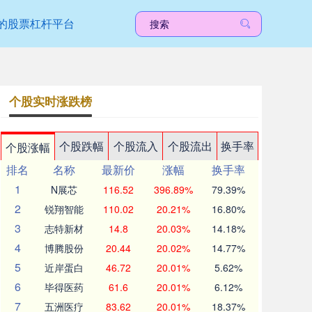
的股票杠杆平台
个股实时涨跌榜
个股跌幅
个股流入
个股流出
换手率
个股涨幅
排名
名称
最新价
涨幅
换手率
1
N展芯
116.52
396.89%
79.39%
2
锐翔智能
110.02
20.21%
16.80%
3
志特新材
14.8
20.03%
14.18%
4
博腾股份
20.44
20.02%
14.77%
5
近岸蛋白
46.72
20.01%
5.62%
6
毕得医药
61.6
20.01%
6.12%
7
五洲医疗
83.62
20.01%
18.37%