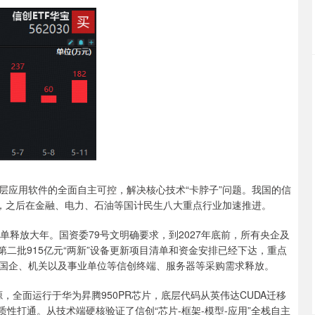
应用软件的全面自主可控，解决核心技术“卡脖子”问题。我国的信
应用，之后在金融、电力、石油等国计民生八大重点行业加速推进。
单释放大年。国资委79号文明确要求，到2027年底前，所有央企及
年第二批915亿元“两新”设备更新项目清单和资金安排已经下达，重点
国企、机关以及事业单位等信创终端、服务器等采购需求释放。
开源，全面运行于华为昇腾950PR芯片，底层代码从英伟达CUDA迁移
质性打通。从技术端硬核验证了信创“芯片-框架-模型-应用”全栈自主