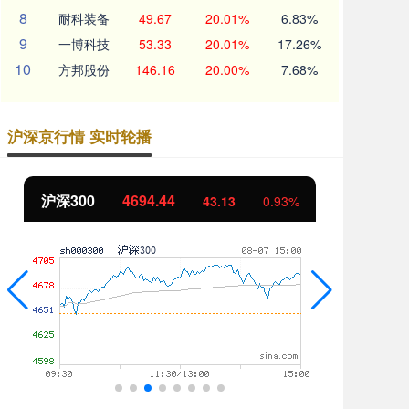
8
耐科装备
49.67
20.01%
6.83%
9
一博科技
53.33
20.01%
17.26%
10
方邦股份
146.16
20.00%
7.68%
沪深京行情 实时轮播
北证50
1134.24
创
11.37
1.01%