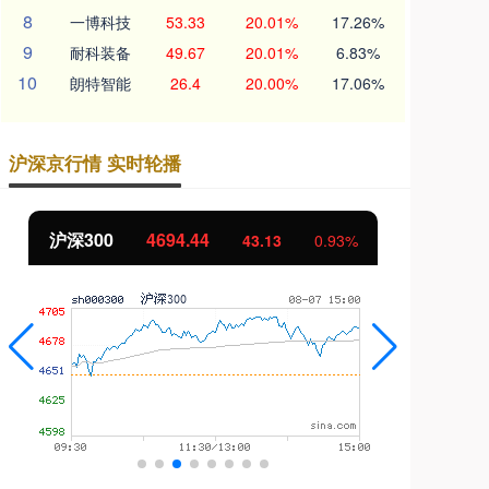
8
一博科技
53.33
20.01%
17.26%
9
耐科装备
49.67
20.01%
6.83%
10
朗特智能
26.4
20.00%
17.06%
沪深京行情 实时轮播
北证50
1134.24
创
11.37
1.01%