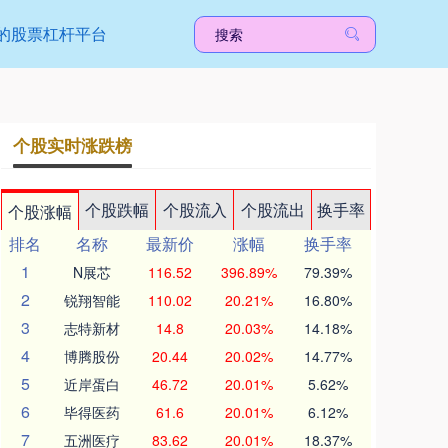
的股票杠杆平台
个股实时涨跌榜
个股跌幅
个股流入
个股流出
换手率
个股涨幅
排名
名称
最新价
涨幅
换手率
1
N展芯
116.52
396.89%
79.39%
2
锐翔智能
110.02
20.21%
16.80%
3
志特新材
14.8
20.03%
14.18%
4
博腾股份
20.44
20.02%
14.77%
5
近岸蛋白
46.72
20.01%
5.62%
6
毕得医药
61.6
20.01%
6.12%
7
五洲医疗
83.62
20.01%
18.37%