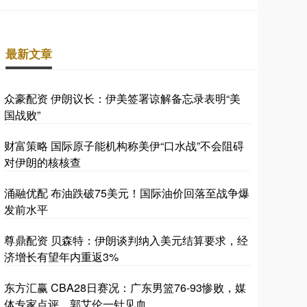
最新文章
众豪配资 伊朗议长：伊美签署谅解备忘录表明“美
国战败”
财富策略 国际原子能机构称美伊“口水战”不会阻碍
对伊朗的核核查
涌融优配 布油跌破75美元！国际油价回落至战争爆
发前水平
尊鼎配资 贝森特：伊朗谈判纳入美元结算要求，经
济增长有望年内重返3%
东方汇赢 CBA28日赛况：广东男篮76-93惨败，媒
体专家点评，郭艾伦一针见血