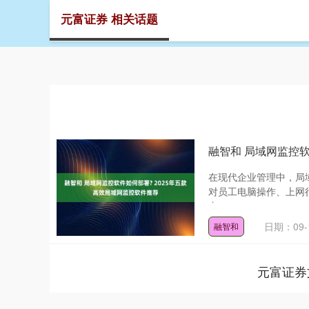
元富证券 相关话题
首页
元
融智和 局域网监控软
在现代企业管理中，局
对员工电脑操作、上网
内....
日期：09-
融智和
元富证券