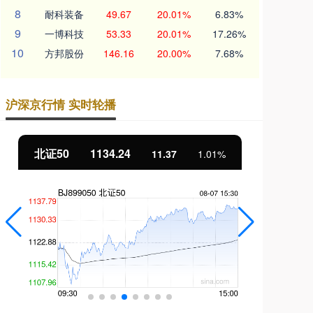
8
耐科装备
49.67
20.01%
6.83%
9
一博科技
53.33
20.01%
17.26%
10
方邦股份
146.16
20.00%
7.68%
沪深京行情 实时轮播
北证50
1134.24
创
11.37
1.01%