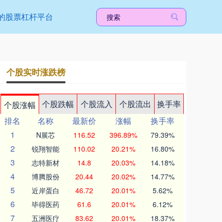
的股票杠杆平台
个股实时涨跌榜
个股跌幅
个股流入
个股流出
换手率
个股涨幅
排名
名称
最新价
涨幅
换手率
1
N展芯
116.52
396.89%
79.39%
2
锐翔智能
110.02
20.21%
16.80%
3
志特新材
14.8
20.03%
14.18%
4
博腾股份
20.44
20.02%
14.77%
5
近岸蛋白
46.72
20.01%
5.62%
6
毕得医药
61.6
20.01%
6.12%
7
五洲医疗
83.62
20.01%
18.37%