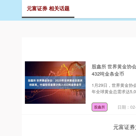
元富证券 相关话题
首页
元
股鑫所 世界黄金协
432吨金条金币
1月29日，世界黄金协
年全球黄金总需求达5,0
日期：02-
股鑫所
元富证券