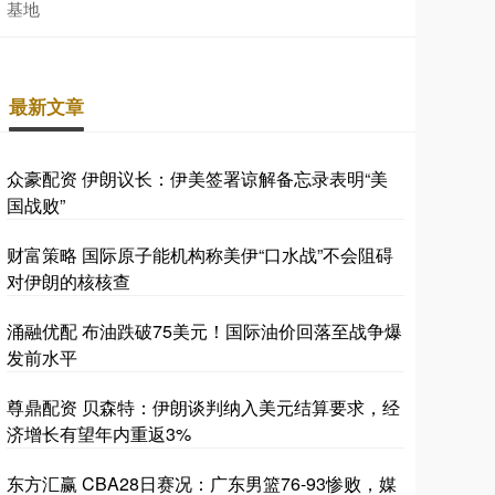
基地
最新文章
众豪配资 伊朗议长：伊美签署谅解备忘录表明“美
国战败”
财富策略 国际原子能机构称美伊“口水战”不会阻碍
对伊朗的核核查
涌融优配 布油跌破75美元！国际油价回落至战争爆
发前水平
尊鼎配资 贝森特：伊朗谈判纳入美元结算要求，经
济增长有望年内重返3%
东方汇赢 CBA28日赛况：广东男篮76-93惨败，媒