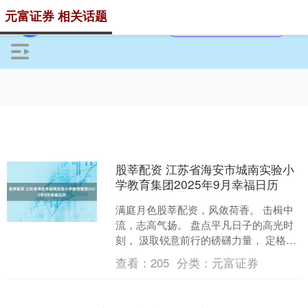
元富证券 相关话题
股莘配资 江苏省海安市城南实验小
学教育集团2025年9月幸福日历
满庭月色股莘配资，风敛荷香。 击楫中
流，志高气扬。 盘点平凡日子的高光时
刻， 汲取锐意前行的磅礴力量， 定格历
久弥新的城南记忆， 留下拼搏奋进的幸
查看：
205
分类：
元富证券
福诗行。 20....