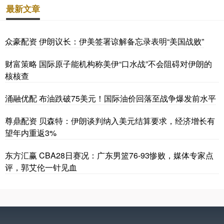
最新文章
众豪配资 伊朗议长：伊美签署谅解备忘录表明“美国战败”
财富策略 国际原子能机构称美伊“口水战”不会阻碍对伊朗的
核核查
涌融优配 布油跌破75美元！国际油价回落至战争爆发前水平
尊鼎配资 贝森特：伊朗谈判纳入美元结算要求，经济增长有
望年内重返3%
东方汇赢 CBA28日赛况：广东男篮76-93惨败，媒体专家点
评，郭艾伦一针见血