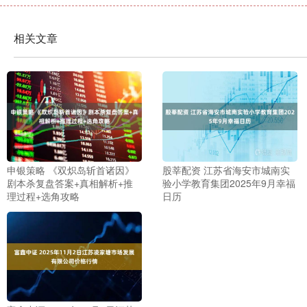
相关文章
申银策略 《双炽岛斩首诸因》
股莘配资 江苏省海安市城南实
剧本杀复盘答案+真相解析+推
验小学教育集团2025年9月幸福
理过程+选角攻略
日历