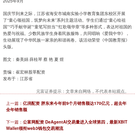
2025年9月
国庆节到来之际，江苏省海安市城南实验小学教育集团东校区开展
了“童心颂祖国，筑梦向未来”系列主题活动。学生们通过“童心绘祖
国”“巧手献华诞”“童笔写担当”“红歌颂华章”等多种形式，表达对祖国的
热爱与祝福。少数民族学生身着民族服饰，共同唱响《爱我中华》，
生动展现了中华民族一家亲的和谐画卷。该活动荣登《中国教育报》
头版。
图文：秦美娟 薛桂琴 蔡 艳 夏 煜
责编：崔宏林股莘配资
发布于：江苏省
元富证券提示：文章来自网络，不代表本站观点。
上一篇：
亿润配资 胖东来今年前9个月销售额达170亿元，超去年
全年销售额
下一篇：
公富网配资 DeAgentAI交易量进入全球第四，最新XBIT
Wallet领衔web3钱包交易潮流