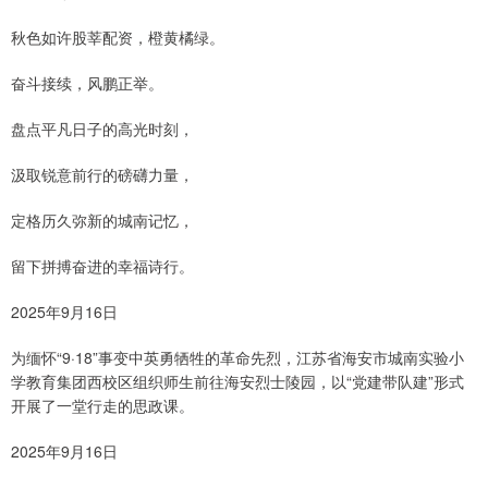
秋色如许股莘配资，橙黄橘绿。
奋斗接续，风鹏正举。
盘点平凡日子的高光时刻，
汲取锐意前行的磅礴力量，
定格历久弥新的城南记忆，
留下拼搏奋进的幸福诗行。
2025年9月16日
为缅怀“9·18”事变中英勇牺牲的革命先烈，江苏省海安市城南实验小
学教育集团西校区组织师生前往海安烈士陵园，以“党建带队建”形式
开展了一堂行走的思政课。
2025年9月16日