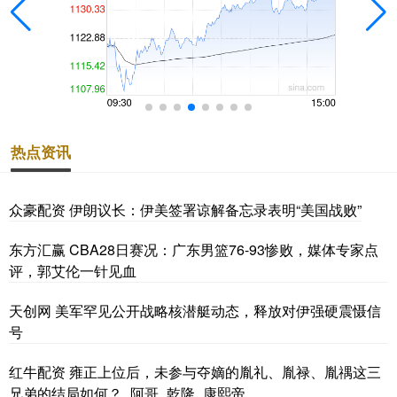
热点资讯
众豪配资 伊朗议长：伊美签署谅解备忘录表明“美国战败”
东方汇赢 CBA28日赛况：广东男篮76-93惨败，媒体专家点
评，郭艾伦一针见血
天创网 美军罕见公开战略核潜艇动态，释放对伊强硬震慑信
号
红牛配资 雍正上位后，未参与夺嫡的胤礼、胤禄、胤禑这三
兄弟的结局如何？_阿哥_乾隆_康熙帝