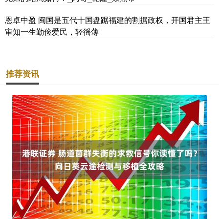
恩卓中盈 闽国是五代十国盘踞福建的割据政权，开国君主王
审知一生勤俭爱民，轻徭薄
推荐资讯