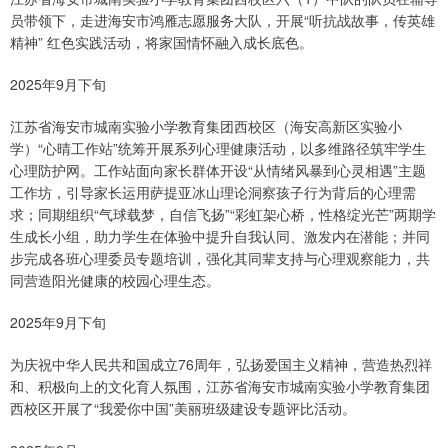
员带领下，走进海安市鸿雁志愿服务大队，开展“听抗战故事，传英雄
精神” 红色实践活动，将家国情怀融入成长底色。
2025年9月下旬
江苏省海安市城南实验小学教育集团西校区（海安高新区实验小
学）“心晴工作站”统筹开展系列心理健康活动，以多维路径筑牢学生
心理防护网。工作站面向家长群体开设“从情绪风暴到心灵相遇”主题
工作坊，引导家长运用萨提亚冰山理论洞察孩子行为背后的心理需
求；同期组织“气球载梦，自信飞扬”“彩虹架心桥，性格绽光芒”两期学
生成长小组，助力学生在体验中提升自我认同、激发内在潜能；并同
步完成各班心理委员专题培训，强化其同辈支持与心理观察能力，共
同营造阳光健康的校园心理生态。
2025年9月下旬
为庆祝中华人民共和国成立76周年，弘扬爱国主义精神，营造热烈祥
和、积极向上的文化育人氛围，江苏省海安市城南实验小学教育集团
西校区开展了“我爱你中国”美丽班级建设专题评比活动。