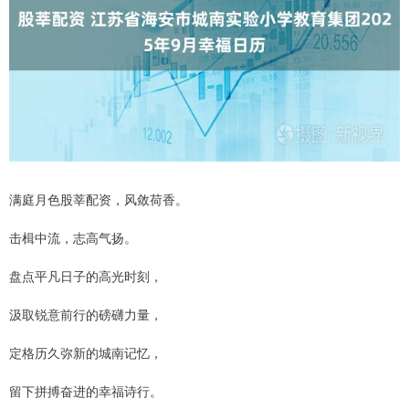
满庭月色股莘配资，风敛荷香。
击楫中流，志高气扬。
盘点平凡日子的高光时刻，
汲取锐意前行的磅礴力量，
定格历久弥新的城南记忆，
留下拼搏奋进的幸福诗行。