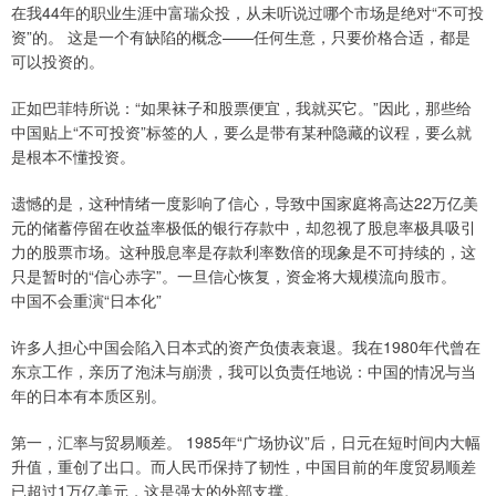
在我44年的职业生涯中富瑞众投，从未听说过哪个市场是绝对“不可投
资”的。 这是一个有缺陷的概念——任何生意，只要价格合适，都是
可以投资的。
正如巴菲特所说：“如果袜子和股票便宜，我就买它。”因此，那些给
中国贴上“不可投资”标签的人，要么是带有某种隐藏的议程，要么就
是根本不懂投资。
遗憾的是，这种情绪一度影响了信心，导致中国家庭将高达22万亿美
元的储蓄停留在收益率极低的银行存款中，却忽视了股息率极具吸引
力的股票市场。这种股息率是存款利率数倍的现象是不可持续的，这
只是暂时的“信心赤字”。一旦信心恢复，资金将大规模流向股市。
中国不会重演“日本化”
许多人担心中国会陷入日本式的资产负债表衰退。我在1980年代曾在
东京工作，亲历了泡沫与崩溃，我可以负责任地说：中国的情况与当
年的日本有本质区别。
第一，汇率与贸易顺差。 1985年“广场协议”后，日元在短时间内大幅
升值，重创了出口。而人民币保持了韧性，中国目前的年度贸易顺差
已超过1万亿美元，这是强大的外部支撑。