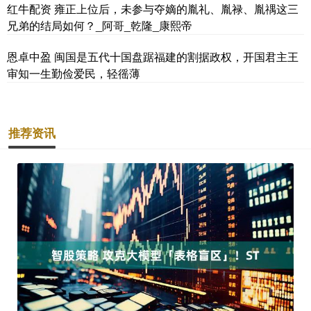
红牛配资 雍正上位后，未参与夺嫡的胤礼、胤禄、胤禑这三
兄弟的结局如何？_阿哥_乾隆_康熙帝
恩卓中盈 闽国是五代十国盘踞福建的割据政权，开国君主王
审知一生勤俭爱民，轻徭薄
推荐资讯