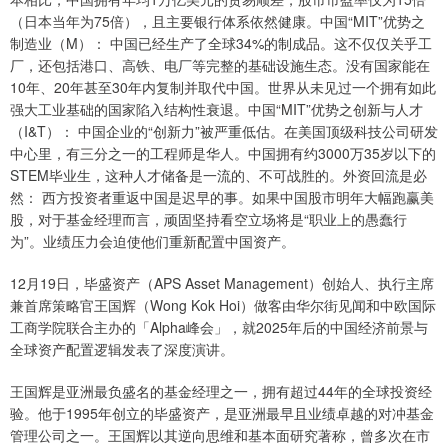
（日本当年为75倍），且主要银行体系依然健康。中国“MIT”优势之
制造业（M）： 中国已经生产了全球34%的制成品。这不仅仅关乎工
厂，还包括港口、高铁、电厂等完整的基础设施生态。没有国家能在
10年、20年甚至30年内复制并取代中国。世界从未见过一个拥有如此
强大工业基础的国家陷入结构性衰退。中国“MIT”优势之创新与人才
（I&T）： 中国企业的“创新力”被严重低估。在美国顶级科技公司研发
中心里，有三分之一的工程师是华人。中国拥有约3000万35岁以下的
STEM毕业生，这种人才储备是一流的、不可战胜的。外资回流是必
然： 西方投资者重返中国是迟早的事。如果中国股市明年大幅跑赢美
股，对于基金经理而言，顽固坚持看空立场将是“职业上的愚蠢行
为”。业绩压力会迫使他们重新配置中国资产。
12月19日，毕盛资产（APS Asset Management）创始人、执行主席
兼首席策略官王国辉（Wong Kok Hoi）做客由华尔街见闻和中欧国际
工商学院联合主办的「Alpha峰会」，就2025年后的中国经济前景与
全球资产配置逻辑发表了深度演讲。
王国辉是亚洲最负盛名的基金经理之一，拥有超过44年的全球投资经
验。他于1995年创立的毕盛资产，是亚洲最早且业绩卓越的对冲基金
管理公司之一。王国辉以其逆向思维和基本面研究著称，曾多次在市