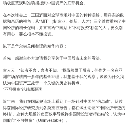
场极度悲观时准确捕捉到中国资产的底部机会。
在本次峰会上，王国辉面对全球市场对中国的种种误解，用详实的数
据和亲历的视角，从“MIT”（制造业、创新、人才）三个维度重构了中
国经济的增长逻辑，并直言给中国贴上“不可投资”标签的人，要么别
有用心，要么根本不懂投资。
以下是华尔街见闻整理的精华内容：
首先，感谢主办方邀请我分享关于中国股市未来的看法。
古人云：“知者不言，言者不知。”我虽然属于后者，但作为一名在亚
洲市场深耕四十多年的基金经理，我想基于我的观察，谈谈为什么我
认为中国资产正处于一个关键的历史转折点。
“不可投资”论纯属谬误
近年来，我们在国际舆论场上看到了一场针对中国的“信息战”。从彼
得森国际经济研究所到各类投行报告，都在试图论证“中国经济奇迹的
终结”。这种大规模的负面叙事导致许多国际投资者得出结论，认为中
国股市“不可投资”（Uninvestable）。