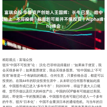
精彩观点：富瑞众投
驳斥“中国不可投资”论： 沃伦·巴菲特说得最好：“如果袜子便宜，我
会买很多袜子；如果股票便宜，我会买很多股票。”给中国贴上“不可
投资”标签是一个有缺陷的概念。任何生意，只要价格合适，都是可以
投资的。在我44年的职业投资生涯中，从未听过任何股市被如此描
述。中国股市或已进入“多年牛市”： 到2030年，得益于庞大人口规
模、货币升值以及巨大的科技产出，中国的GDP极有可能超过美国。
因此，即使我一半的预测正确，中国股市也有可能已经进入一个多年
的牛市。驳斥“日本化”： 中国不会重演日本的通缩危机。与当年的日
本相比，中国拥有年均1万亿美元的贸易顺差，股市市盈率仅为15倍