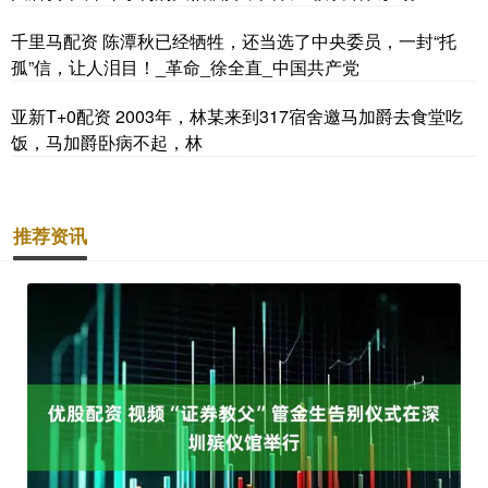
千里马配资 陈潭秋已经牺牲，还当选了中央委员，一封“托
孤”信，让人泪目！_革命_徐全直_中国共产党
亚新T+0配资 2003年，林某来到317宿舍邀马加爵去食堂吃
饭，马加爵卧病不起，林
推荐资讯