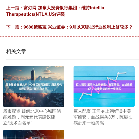
上一篇：
富灯网 加拿大投资银行集团：维持Intellia
Therapeutics(NTLA.US)评级
下一篇：
9688策略宝 兴业证券：9月以来哪些行业盈利上修较多？
相关文章
股市配资 破解北京中心城区储
巨人配资 王司令上朝鲜误中美
能难题，周元元代表建议建
军圈套，血战损兵3万，陈赓扶
立“技术白名单”
病赶来一顿痛骂