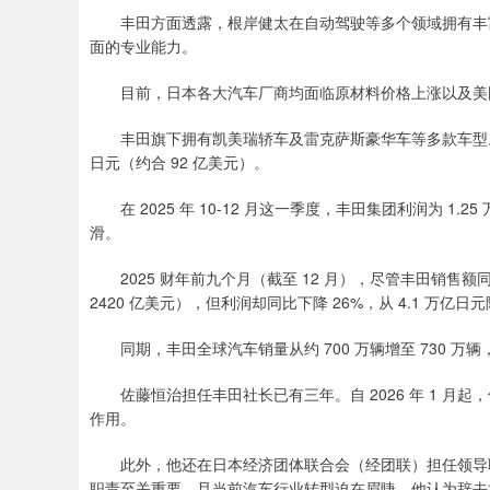
丰田方面透露，根岸健太在自动驾驶等多个领域拥有丰富
面的专业能力。
目前，日本各大汽车厂商均面临原材料价格上涨以及美国
丰田旗下拥有凯美瑞轿车及雷克萨斯豪华车等多款车型。该
日元（约合 92 亿美元）。
在 2025 年 10-12 月这一季度，丰田集团利润为 1.2
滑。
2025 财年前九个月（截至 12 月），尽管丰田销售额同比
2420 亿美元），但利润却同比下降 26%，从 4.1 万亿日元
同期，丰田全球汽车销量从约 700 万辆增至 730 万
佐藤恒治担任丰田社长已有三年。自 2026 年 1 月起
作用。
此外，他还在日本经济团体联合会（经团联）担任领导职
职责至关重要，且当前汽车行业转型迫在眉睫，他认为辞去