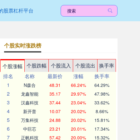
的股票杠杆平台
个股实时涨跌榜
个股跌幅
个股流入
个股流出
换手率
个股涨幅
排名
名称
最新价
涨幅
换手率
1
N森合
48.31
66.24%
64.29%
2
龙鑫智能
35.17
29.97%
47.98%
3
汉鑫科技
37.44
23.04%
33.62%
4
新开普
10.07
20.02%
8.66%
5
万集科技
24.88
20.02%
15.81%
6
中巨芯
23.21
20.01%
17.34%
7
正帆科技
57.42
20.00%
15.32%