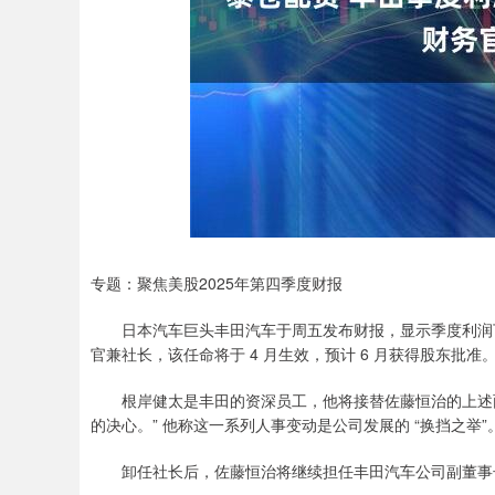
上证指数
3878.43
.00
2.60%
56.15
1.
专题：聚焦美股2025年第四季度财报
日本汽车巨头丰田汽车于周五发布财报，显示季度利润下滑
官兼社长，该任命将于 4 月生效，预计 6 月获得股东批准
根岸健太是丰田的资深员工，他将接替佐藤恒治的上述两
的决心。” 他称这一系列人事变动是公司发展的 “换挡之举”
卸任社长后，佐藤恒治将继续担任丰田汽车公司副董事