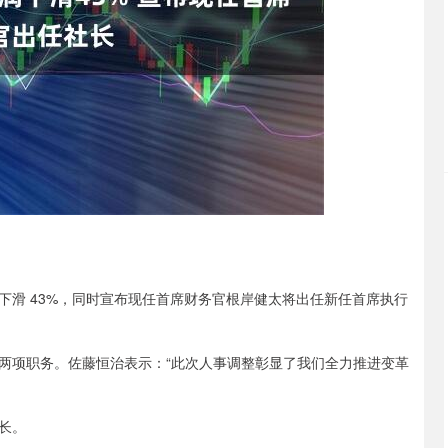
深证成指
14144.20
47%
258.49
1.86%
 43%，同时宣布现任首席财务官根岸健太将出任新任首席执行
。
项职务。佐藤恒治表示：“此次人事调整彰显了我们全力推进变革
。
长。