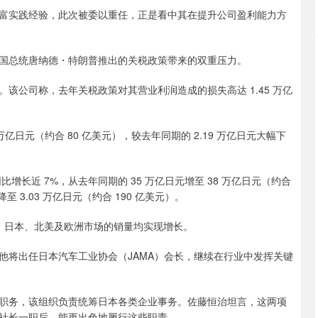
实践经验，此次被委以重任，正是看中其在提升公司盈利能力方
总统唐纳德・特朗普推出的关税政策带来的双重压力。
公司称，去年关税政策对其营业利润造成的损失高达 1.45 万亿
5 万亿日元（约合 80 亿美元），较去年同期的 2.19 万亿日元大幅下
增长近 7%，从去年同期的 35 万亿日元增至 38 万亿日元（约合
降至 3.03 万亿日元（约合 190 亿美元）。
辆，日本、北美及欧洲市场的销量均实现增长。
，他将出任日本汽车工业协会（JAMA）会长，继续在行业中发挥关键
务，该组织负责统筹日本各类企业事务。佐藤恒治坦言，这两项
社长一职后，能更出色地履行这些职责。