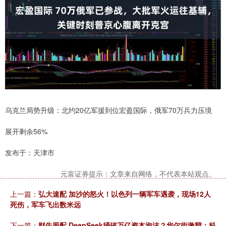
乌克兰局势升级：北约20亿军援到位宏盈国际，俄军70万兵力压境
展开剩余56%
发布于：天津市
元富证券提示：文章来自网络，不代表本站观点。
上一篇：
弘大速配 加沙的怒火！以色列一辆军车遇袭，现场12人
死伤，军车飞出数米远
下一篇：
财牛股配 DeepSeek捅破万亿资本泡沫？华尔街激辩：科