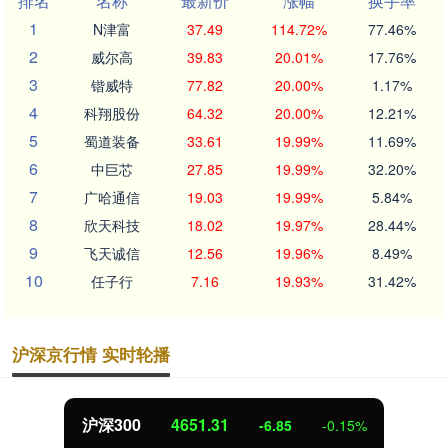
排名
名称
最新价
涨幅
换手率
1
N津富
37.49
114.72%
77.46%
2
威尔高
39.83
20.01%
17.76%
3
锴威特
77.82
20.00%
1.17%
4
科翔股份
64.32
20.00%
12.21%
5
蜀道装备
33.61
19.99%
11.69%
6
中巨芯
27.85
19.99%
32.20%
7
广哈通信
19.03
19.99%
5.84%
8
欣天科技
18.02
19.97%
28.44%
9
飞天诚信
12.56
19.96%
8.49%
10
任子行
7.16
19.93%
31.42%
沪深京行情 实时轮播
北证50
1122.88
%
3.42
0.30%