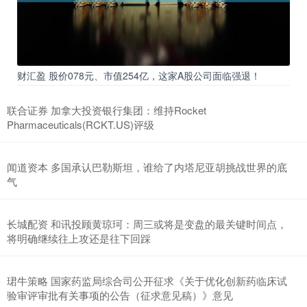
财汇盈 股价078元、市值254亿，这家A股公司面临强退！
联合证券 加拿大投资银行集团：维持Rocket
Pharmaceuticals(RCKT.US)评级
闻道资本 多国承认巴勒斯坦，谁给了内塔尼亚胡挑战世界的底
气
长城配资 和讯投顾黄琼珂：周三或将是变盘的最关键时间点，
将明确继续往上攻还是往下回踩
珺牛策略 国家药监局综合司公开征求《关于优化创新药临床试
验审评审批有关事项的公告（征求意见稿）》意见