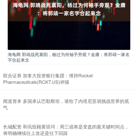
海龟网 郭靖战死襄阳，杨过为何袖手旁观？金庸：将郭靖一家名
字合起来念
联合证券 加拿大投资银行集团：维持Rocket
Pharmaceuticals(RCKT.US)评级
闻道资本 多国承认巴勒斯坦，谁给了内塔尼亚胡挑战世界的底
气
长城配资 和讯投顾黄琼珂：周三或将是变盘的最关键时间点，
将明确继续往上攻还是往下回踩