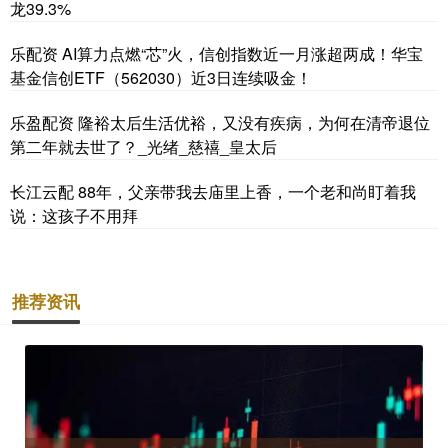
龙39.3%
乐配资 AI算力点燃“芯”火，信创指数近一月涨超两成！华宝
基金信创ETF（562030）近3日连续吸金！
乐盈配资 隆裕太后生活优裕，又没有疾病，为何在清帝退位
第二年就去世了？_光绪_慈禧_皇太后
长江云配 88年，父亲带我去庙里上香，一个老和尚盯着我
说：这孩子不用拜
推荐资讯