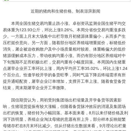
近期的猪肉和生猪价格。制表澎湃新闻
本周全国生猪交易均重止跌小涨。卓创资讯监测全国生猪平均交
易体重为123.93公斤，环比上涨0.26%。本周分省份交易均重涨多跌
少。一方面上月末大场集中出栏导致月初猪源体重偏小，从而多产生
压栏挺价意向。另一方面，随着部分地区养殖端增重挺价，标猪低价
消失，屠企被迫收购散户及中小场质量相对较差、体重略偏大的低价
猪源缓解成本压力，带动收购均重小涨。而仍有部分地区养殖端对中
下旬预期不足而积极出栏，交易均重有小幅度回落。本周国内生猪重
点屠宰企业开工率环比上涨，周内平均开工率35.02%，环比上涨1.24
个百分点。恰逢学校开学的备货旺季，同时气温下降后终端需求有所
提升通昭配资，屠宰企业订单增加，支撑开工率上涨。随着食堂备货
结束，周末期屠宰企业开工率微降。
国信期货认为，周初受到集团场出栏缩量及开学备货等因素影
响，生猪现货提振有较大涨幅，但随着备货脉冲效应的消退及集团场
出栏的恢复，猪价转为小幅回落。基本面来看，8月以来仔猪价格及利
润下跌明显，养殖企业淘汰母猪的意愿有所上升，部分样本反映能繁
母猪存栏在8月末环比减少。但从仔猪出生数据来看，9月理论出栏量