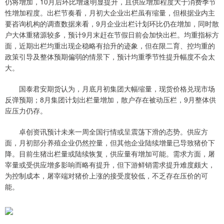
仍将增加，10月后环比增速明显提升，且供应增加程度大于消费季节
性增加程度。出栏节奏看，月初大企业出栏虽有缩量，但根据业内主
要咨询机构的调查数据来看，9月企业出栏计划环比仍在增加，同时散
户大体重猪源较多，预计9月末赶在节假日前会加快出栏。均重指标方
面，近期出栏均重出现企稳略有抬升的迹象，但在限二育、控均重的
政策引导及整体预期偏弱的情景下，预计均重季节性提升幅度不会太
大。
国泰君安期货认为，月底月初集团大幅缩量，现货价格兑现市场
反弹预期；8月集团计划出栏量增加，散户存在被动压栏，9月整体供
应压力仍存。
卓创资讯预计未来一周全国行情或呈震荡下滑的态势。供应方
面，月初部分养殖企业仍然控量，但其他企业陆续增量已导致猪价下
降。目前生猪出栏量或陆续恢复，供应量有增加可能。需求方面，屠
宰量或受供应增多影响而略有提升，但下游鲜销需求提升难度颇大，
为控制成本，屠宰端对猪价上涨的接受度较低，不乏存在压价的可
能。